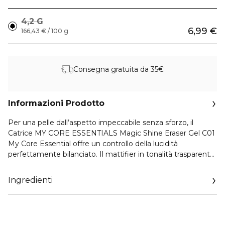
4,2 G
6,99 €
166,43 € / 100 g
Consegna gratuita da 35€
Informazioni Prodotto
Per una pelle dall’aspetto impeccabile senza sforzo, il
Catrice MY CORE ESSENTIALS Magic Shine Eraser Gel C01
My Core Essential offre un controllo della lucidità
perfettamente bilanciato. Il mattifier in tonalità trasparente
si trasforma da gel cremoso a un velo morbido e setoso
effetto polvere sulla pelle. L’innovativa texture gel-to-
Ingredienti
powder riduce subito lucidità ed eccesso di sebo per un
effetto soft-focus che affina visivamente i pori, senza
lasciare effetto bianco. Con applicatore integrato e
superficie soft-touch, il packaging premium è bello da