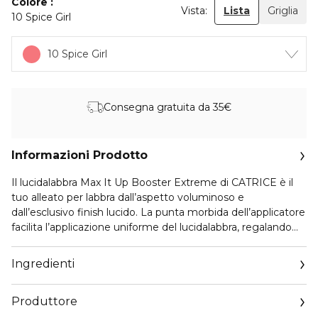
Colore
Vista:
Lista
Griglia
10 Spice Girl
10 Spice Girl
Consegna gratuita da 35€
Informazioni Prodotto
Il lucidalabbra Max It Up Booster Extreme di CATRICE è il
tuo alleato per labbra dall’aspetto voluminoso e
dall’esclusivo finish lucido. La punta morbida dell’applicatore
facilita l’applicazione uniforme del lucidalabbra, regalando
labbra brillanti, leggermente colorate e sopratutto piene,
insomma labbra effetto WOW!
Ingredienti
Produttore