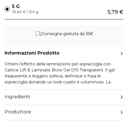
5 G
5,79 €
115,80 € / 100 g
Consegna gratuita da 35€
Informazioni Prodotto
Ottieni l'effetto della laminazione per sopracciglia con
Catrice Lift & Laminate Brow Gel 010 Transparent. Il gel
trasparente e leggero solleva, definisce e fissa le
sopracciglia donando un look curato e voluminoso. La
formula invisibile e levigata offre una tenuta forte ma
flessibile, senza lasciare residui bianchi, scaglie o rigidità —
Ingredienti
adatta a tutti i tipi e colori di sopracciglia. Pensalo come il
modo più semplice per ottenere sopracciglia pulite e
Produttore
scolpite, che appaiono comunque naturalmente tue.
Email