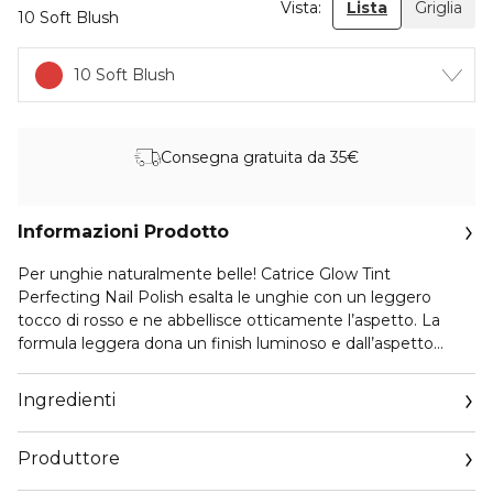
Vista:
Lista
Griglia
10 Soft Blush
10 Soft Blush
Consegna gratuita da 35€
Informazioni Prodotto
Per unghie naturalmente belle! Catrice Glow Tint
Perfecting Nail Polish esalta le unghie con un leggero
tocco di rosso e ne abbellisce otticamente l’aspetto. La
formula leggera dona un finish luminoso e dall’aspetto
sano, perfetta per ottenere il look trendy da Clean Girl.
Arricchito con acido glicolico ed estratti botanici, combina
Ingredienti
cura e colore per unghie levigate senza sforzo. Indossalo da
solo per un effetto delicato e curato o aumenta l’intensità
Produttore
con una seconda passata. Non è necessaria alcuna base o
top coat— basta applicare e illuminare!