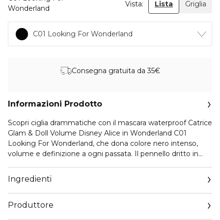
Vista:
Lista
Griglia
Wonderland
C01 Looking For Wonderland
Consegna gratuita da 35€
Informazioni Prodotto
Scopri ciglia drammatiche con il mascara waterproof Catrice
Glam & Doll Volume Disney Alice in Wonderland C01
Looking For Wonderland, che dona colore nero intenso,
volume e definizione a ogni passata. Il pennello dritto in
elastomero separa e allunga le ciglia con facilità, mentre la
formula waterproof garantisce un risultato duraturo e
Ingredienti
resistente agli sbavature. Con una confezione in un giocoso
dégradé dal blu al viola, questa edizione rende speciale la
Produttore
tua routine di bellezza con l’iconico Glam & Doll preferito da
tutti.