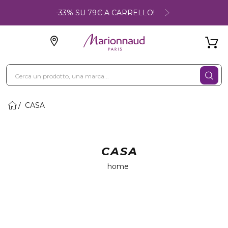
-33% SU 79€ A CARRELLO!
CASA
CASA
home