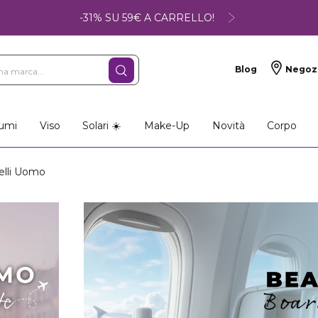
-31% SU 59€ A CARRELLO!
Blog
Negoz
umi
Viso
Solari ☀️
Make-Up
Novità
Corpo
elli Uomo