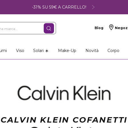
-31% SU 59€ A CARRELLO!
Blog
Negoz
umi
Viso
Solari ☀️
Make-Up
Novità
Corpo
CALVIN KLEIN COFANETTI