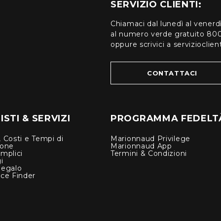
SERVIZIO CLIENTI:
Chiamaci dal lunedì al venerd
al numero verde gratuito 80
oppure scrivici a serviziocli
CONTATTACI
STI & SERVIZI
PROGRAMMA FEDELT
 Costi e Tempi di
Marionnaud Privilege
ione
Marionnaud App
mplici
Termini & Condizioni
i
Regalo
nce Finder