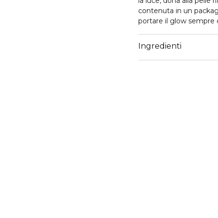
la luce, dona alla pelle r
contenuta in un packagi
portare il glow sempre 
Ingredienti