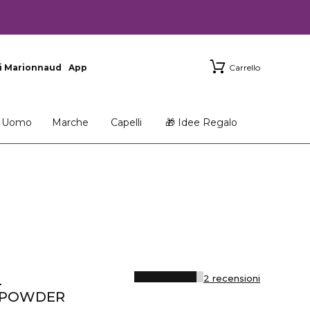
i Marionnaud
App
Carrello
Uomo
Marche
Capelli
🎁 Idee Regalo
N
2 recensioni
 POWDER