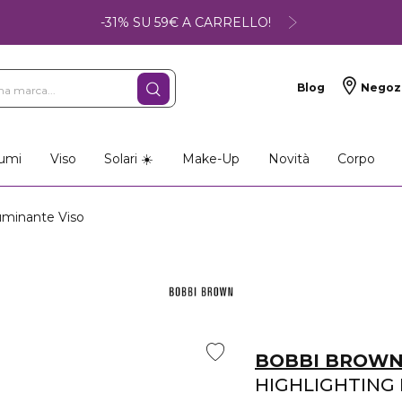
-31% SU 59€ A CARRELLO!
Blog
Negoz
umi
Viso
Solari ☀️
Make-Up
Novità
Corpo
minante Viso
BOBBI BROW
HIGHLIGHTING