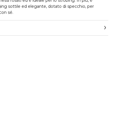
iflessi rosati ed è ideale per lo strobing. In più, è
ng sottile ed elegante, dotato di specchio, per
con sé.