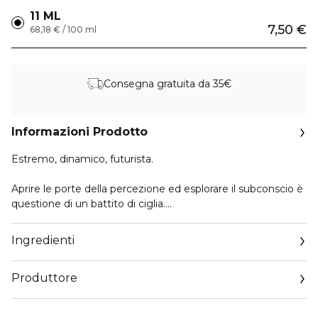
11 ML
7,50 €
68,18 € / 100 ml
Consegna gratuita da 35€
Informazioni Prodotto
Estremo, dinamico, futurista.
Aprire le porte della percezione ed esplorare il subconscio è
questione di un battito di ciglia.
Subliminal Mascara X-Volume Waterproof è il mascara dal
Ingredienti
nero intenso che avvolge le ciglia in un film flessibile,
creando un volume audace e persistente dalla radice alle
Produttore
punte.
Email
Un effetto oversize che garantisce definizione a prova di