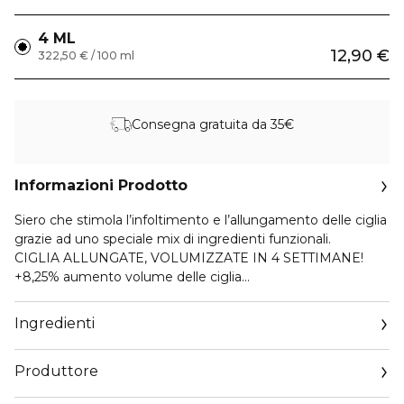
4 ML
12,90 €
322,50 € / 100 ml
Consegna gratuita da 35€
Informazioni Prodotto
Siero che stimola l’infoltimento e l’allungamento delle ciglia
grazie ad uno speciale mix di ingredienti funzionali.
CIGLIA ALLUNGATE, VOLUMIZZATE IN 4 SETTIMANE!
+8,25% aumento volume delle ciglia
+6,23% aumento area delle ciglia. Utilizzare l’apposito
applicatore partendo dalla base delle ciglia come se fosse
Ingredienti
un eyeliner. Applicare il prodotto quotidianamente per
almeno 4 settimane, mattina e sera su occhi puliti. Una
Produttore
volta asciutto si può procedere con l’applicazione del make-
up.