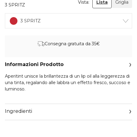
Vista:
Lista
Griglia
3 SPRITZ
3 SPRITZ
Consegna gratuita da 35€
Informazioni Prodotto
Aperitint unisce la brillantezza di un lip oil alla leggerezza di
una tinta, regalando alle labbra un effetto fresco, succoso e
luminoso.
All’applicazione, le labbra appaiono subito più lisce, luminose
e intensamente idratate, con un comfort leggero che
Ingredienti
persiste senza appesantire. Già dopo 15 minuti, l’idratazione
delle labbra aumenta del +40%*, lasciandole più morbide ed
elastiche. Il finish glossy valorizza i volumi e riflette la luce,
mentre il colore si imprime naturalmente come un piccolo