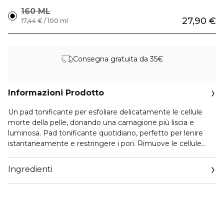
160 ML
27,90 €
17,44 € / 100 ml
Consegna gratuita da 35€
Informazioni Prodotto
Un pad tonificante per esfoliare delicatamente le cellule
morte della pelle, donando una carnagione più liscia e
luminosa. Pad tonificante quotidiano, perfetto per lenire
istantaneamente e restringere i pori. Rimuove le cellule
morte della pelle e il sebo con PHA per levigare la trama
cutanea. Contiene il 77% di estratto di Houttuynia Cordata,
Ingredienti
rinomato per i suoi effetti lenitivi. Prepara perfettamente la
pelle prima del trucco, donandole un aspetto radioso e
luminoso. Adatto per pelli normali, in particolare per pelli
sensibili.