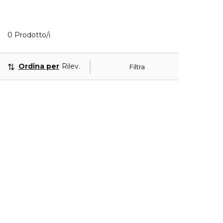
0 Prodotti visualizzati
0 Prodotto/i
Ordina per
Rilevanza
Filtra