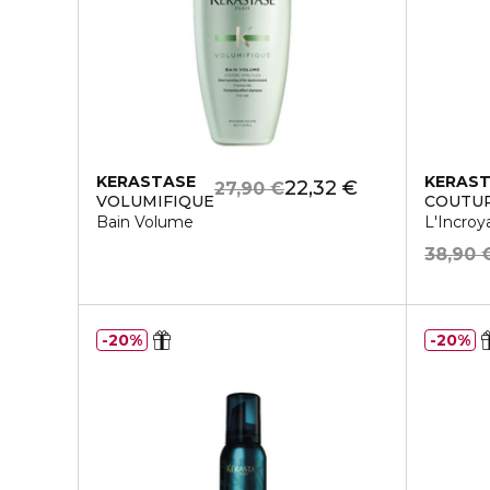
KERASTASE
KERAS
22,32 €
27,90 €
VOLUMIFIQUE
COUTUR
Bain Volume
L'Incroy
38,90 
20%
20%