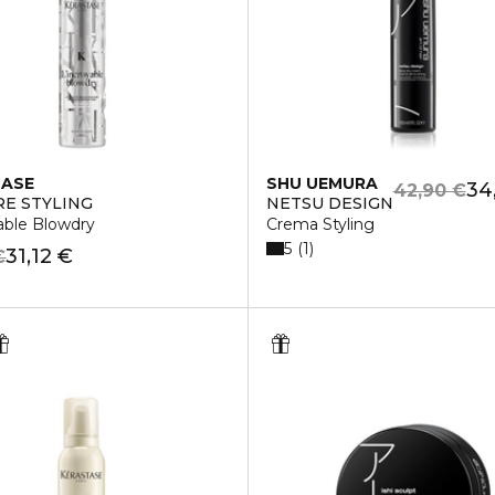
TASE
SHU UEMURA
34
42,90 €
E STYLING
NETSU DESIGN
able Blowdry
Crema Styling
5
1
31,12 €
€