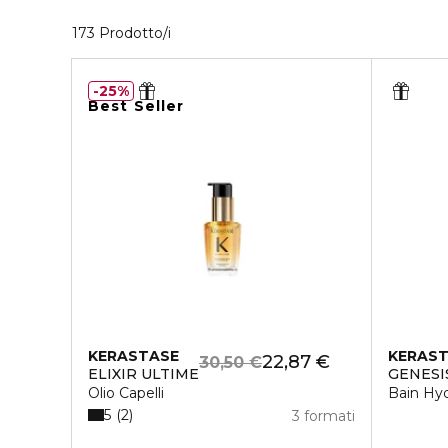
40 Prodotti visualizzati
173 Prodotto/i
25%
Best Seller
KERASTASE
KERAS
22,87 €
30,50 €
ELIXIR ULTIME
GENESI
Olio Capelli
Bain Hyd
5
2
3 formati