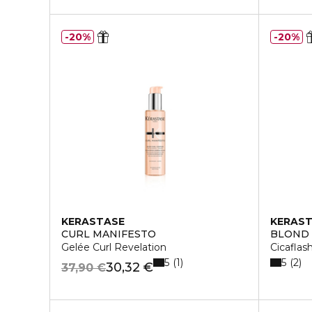
20%
20%
KERASTASE
KERAS
CURL MANIFESTO
BLOND
Gelée Curl Revelation
Cicaflas
5
5
1
2
30,32 €
37,90 €