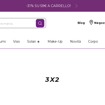
-31% SU 59€ A CARRELLO!
Blog
Negoz
umi
Viso
Solari ☀️
Make-Up
Novità
Corpo
3X2