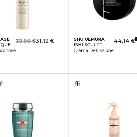
TASE
SHU UEMURA
31,12 €
44,14 €
38,90 €
IQUE
ISHI SCULPT
orphose
Crema Definizione