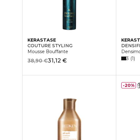
KERASTASE
KERAS
COUTURE STYLING
DENSIF
Mousse Bouffante
Densim
3
1
31,12 €
38,90 €
20%