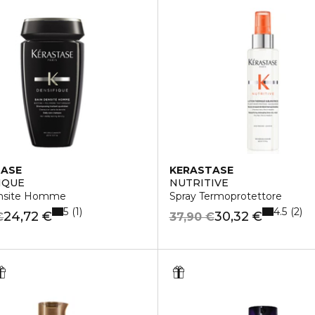
TASE
KERASTASE
IQUE
NUTRITIVE
ensite Homme
Spray Termoprotettore
5
4.5
1
2
24,72 €
30,32 €
€
37,90 €