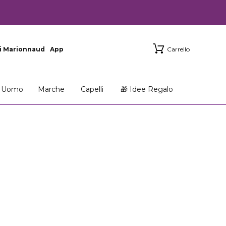
i Marionnaud
App
Carrello
Uomo
Marche
Capelli
🎁 Idee Regalo