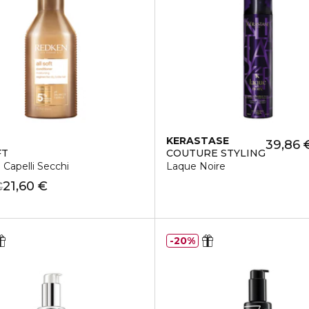
N
KERASTASE
39,86 
FT
COUTURE STYLING
Capelli Secchi
Laque Noire
21,60 €
€
20%