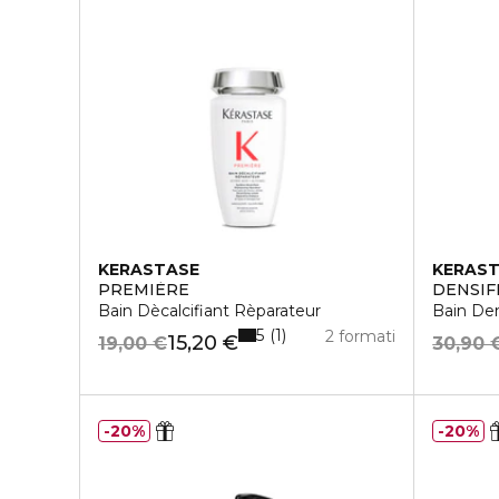
KERASTASE
KERAS
PREMIÈRE
DENSIF
Bain Dècalcifiant Rèparateur
Bain D
5
1
2 formati
15,20 €
19,00 €
30,90 
20%
20%