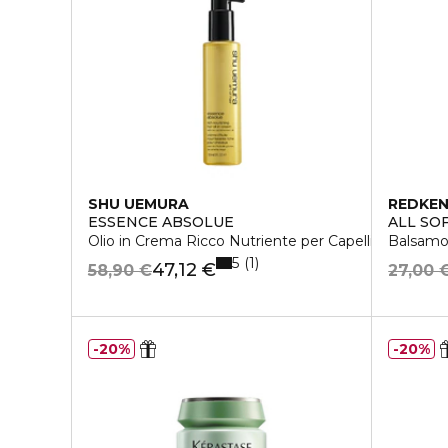
SHU UEMURA
REDKE
ESSENCE ABSOLUE
ALL SO
Olio in Crema Ricco Nutriente per Capelli
Balsamo 
5
1
47,12 €
58,90 €
27,00 
20%
20%