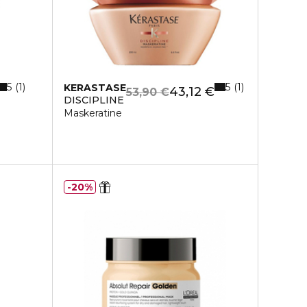
5
5
1
1
KERASTASE
43,12 €
53,90 €
DISCIPLINE
Maskeratine
20%