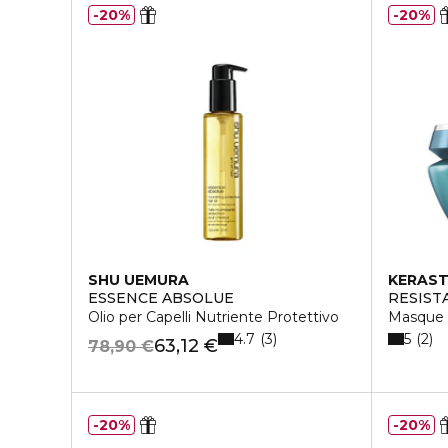
20%
20%
SHU UEMURA
KERAS
ESSENCE ABSOLUE
RESIST
Olio per Capelli Nutriente Protettivo
Masque 
4.7
5
3
2
63,12 €
78,90 €
20%
20%