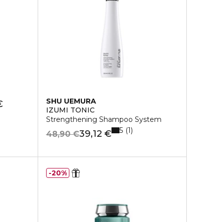
SHU UEMURA
€
IZUMI TONIC
Strengthening Shampoo System
5
1
39,12 €
48,90 €
20%