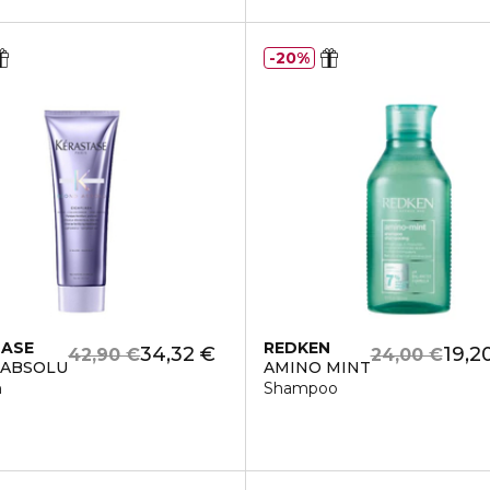
20%
TASE
REDKEN
34,32 €
19,2
42,90 €
24,00 €
 ABSOLU
AMINO MINT
h
Shampoo