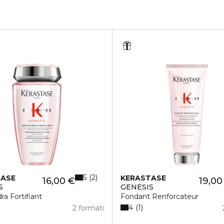
5
2
TASE
KERASTASE
16,00 €
19,00
S
GENESIS
ra Fortifiant
Fondant Renforcateur
4
1
2 formati