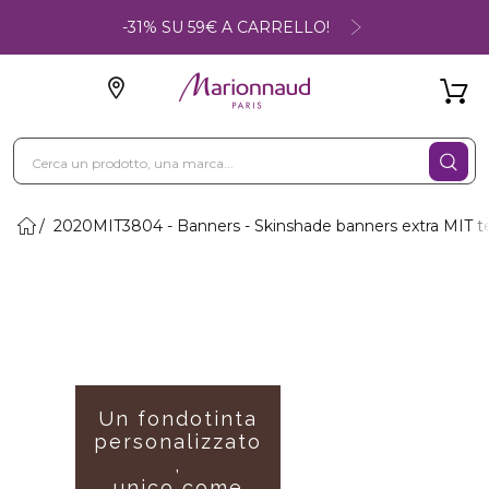
-31% SU 59€ A CARRELLO!
2020MIT3804 - Banners - Skinshade banners extra MIT t
Un fondotinta
personalizzato
,
unico come