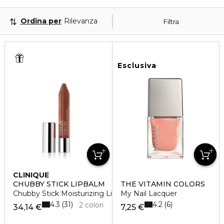
Ordina per
Rilevanza
Filtra
Esclusiva
CLINIQUE
CHUBBY STICK LIPBALM
THE VITAMIN COLORS
Chubby Stick Moisturizing Lip Balm
My Nail Lacquer
4.3
4.2
31
6
2 colori
34,14 €
7,25 €