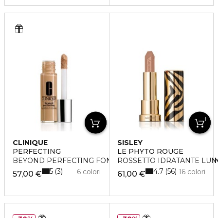
CLINIQUE
SISLEY
PERFECTING
LE PHYTO ROUGE
BEYOND PERFECTING FONDOTINTA E CORRETTORE 2-I
ROSSETTO IDRATANTE LUN
5
4.7
3
56
6 colori
16 colori
57,00 €
61,00 €