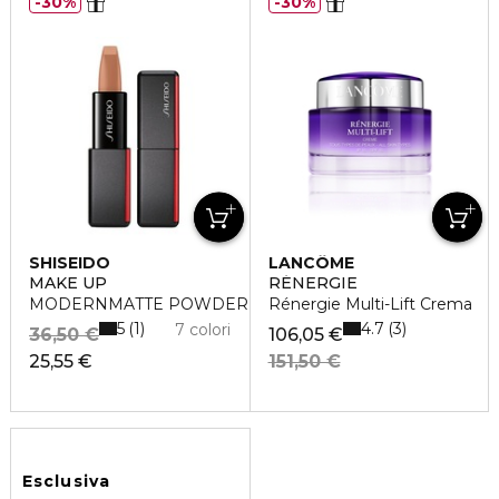
30%
30%
SHISEIDO
LANCÔME
MAKE UP
RÉNERGIE
MODERNMATTE POWDER LIPSTICK
Rénergie Multi-Lift Crema
5
4.7
1
3
7 colori
36,50 €
106,05 €
25,55 €
151,50 €
Esclusiva