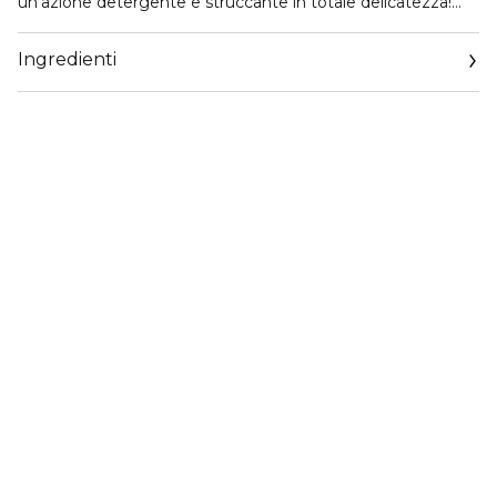
un’azione detergente e struccante in totale delicatezza!
Elimina ogni traccia di make-up da viso, occhi e labbra ed è
adatta anche alla pelle più sensibile.
Ingredienti