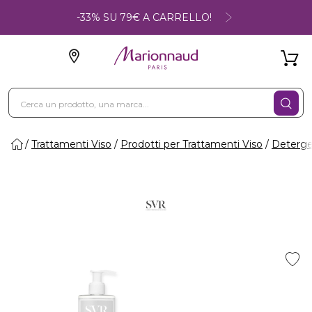
-33% SU 79€ A CARRELLO!
Trattamenti Viso
Prodotti per Trattamenti Viso
Deterge