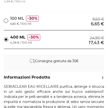
4,36 € / 100 ml
100 ML
30%
9,50 €
6,65 €
6,65 € / 100 ml
400 ML
30%
24,90 €
17,43 €
4,36 € / 100 ml
Consegna gratuita da 35€
Informazioni Prodotto
SEBIACLEAR EAU MICELLAIRE purifica, deterge e strucca
in un solo gesto; efficace anche sul trucco waterproof.
Indicata per le pelli sensibili e a tendenza acneica, elimina le
impurità e normalizza la produzione di sebo senza seccare
la pelle ma lasciandola fresca e detersa. Un vero momento