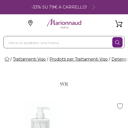
-33% SU 79€ A CARRELLO!
Trattamenti Viso
Prodotti per Trattamenti Viso
Deterge