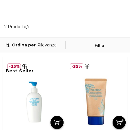
2 Prodotti visualizzati
2 Prodotto/i
Ordina per
Rilevanza
Filtra
35%
35%
Best Seller