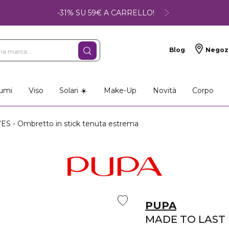
-31% SU 59€ A CARRELLO!
Blog
Negoz
umi
Viso
Solari ☀️
Make-Up
Novità
Corpo
 - Ombretto in stick tenuta estrema
PUPA
MADE TO LAST