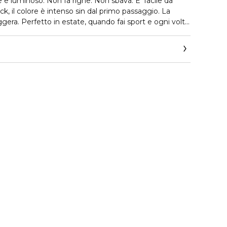
 e luminoso. Non fa righe. Non sbava. E’ facile da
ick, il colore è intenso sin dal primo passaggio. La
gera. Perfetto in estate, quando fai sport e ogni volta
ong lasting. Non ti abbandona mai. E addio effetto