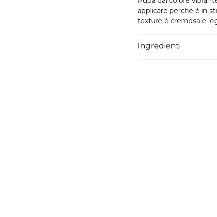
Pupa dal colore vibrante
applicare perché è in st
texture è cremosa e leg
che cerchi un make up l
panda!
Ingredienti