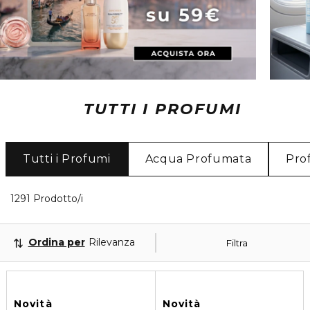
TUTTI I PROFUMI
Tutti i Profumi
Acqua Profumata
Pro
40 Prodotti visualizzati
1291 Prodotto/i
Ordina per
Rilevanza
Filtra
Novità
Novità