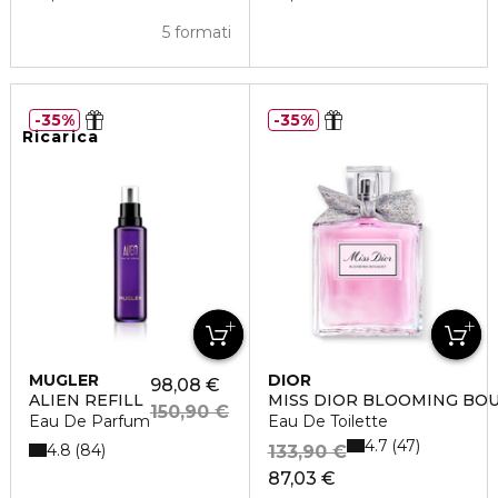
5 formati
35%
35%
Ricarica
MUGLER
DIOR
98,08 €
ALIEN REFILL
MISS DIOR BLOOMING BO
150,90 €
Eau De Parfum
Eau De Toilette
4.7
47
4.8
84
133,90 €
87,03 €