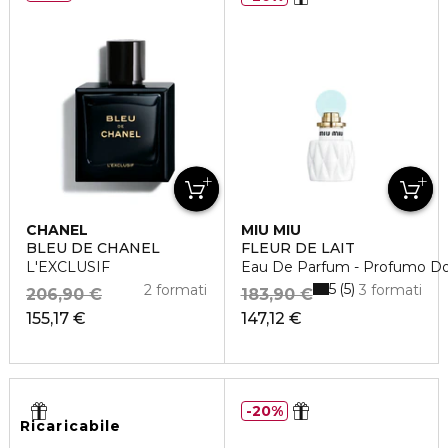
CHANEL
MIU MIU
BLEU DE CHANEL
FLEUR DE LAIT
L'EXCLUSIF
Eau De Parfum - Profumo Don
5
5
2 formati
3 formati
206,90 €
183,90 €
155,17 €
147,12 €
20%
Ricaricabile