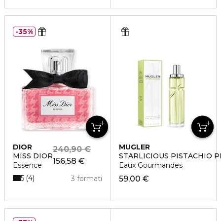
35%
DIOR
MUGLER
240,90 €
MISS DIOR
STARLICIOUS PISTACHIO P
156,58 €
Essence
Eaux Gourmandes
5
4
3 formati
59,00 €