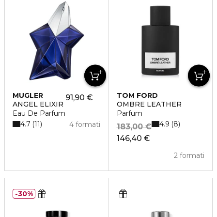
MUGLER
TOM FORD
91,90 €
ANGEL ELIXIR
OMBRÉ LEATHER
Eau De Parfum
Parfum
4.7
4.9
11
8
4 formati
183,00 €
146,40 €
2 formati
30%