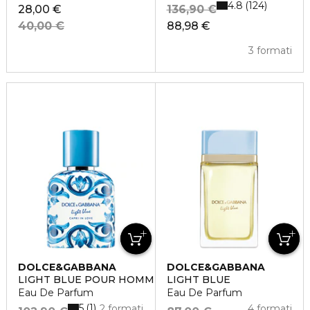
4.8
124
28,00 €
136,90 €
40,00 €
88,98 €
3 formati
DOLCE&GABBANA
DOLCE&GABBANA
LIGHT BLUE POUR HOMME CAPRI IN LOVE
LIGHT BLUE
Eau De Parfum
Eau De Parfum
5
1
2 formati
4 formati