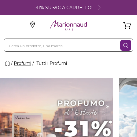
-31% SU 59€ A CARRELLO!
Profumi
Tutti i Profumi