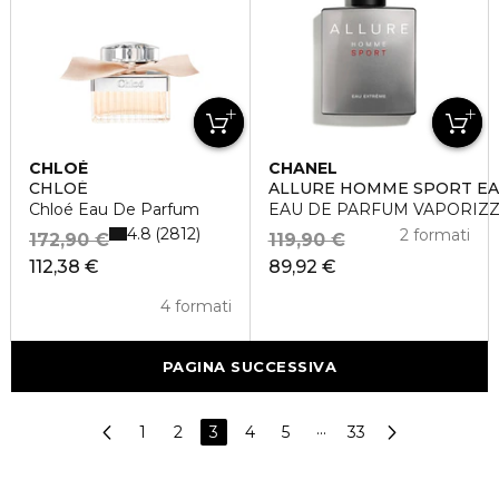
CHLOÉ
CHANEL
CHLOÉ
ALLURE HOMME SPORT EA
Chloé Eau De Parfum
EAU DE PARFUM VAPORIZ
4.8
2812
2 formati
172,90 €
119,90 €
112,38 €
89,92 €
4 formati
PAGINA SUCCESSIVA
1
2
3
4
5
···
33