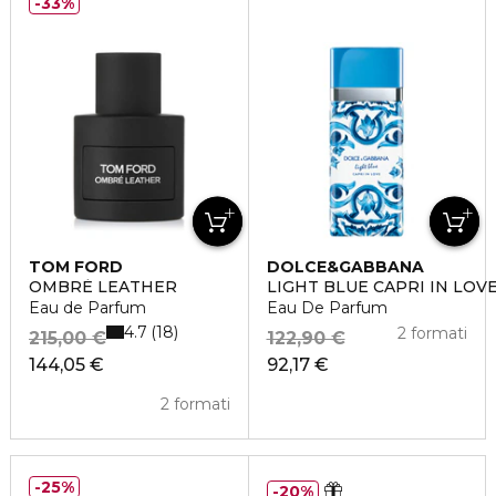
33%
TOM FORD
DOLCE&GABBANA
OMBRÈ LEATHER
LIGHT BLUE CAPRI IN LOV
Eau de Parfum
Eau De Parfum
4.7
18
2 formati
215,00 €
122,90 €
144,05 €
92,17 €
2 formati
25%
20%