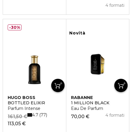
4 formati
30%
Novità
HUGO BOSS
RABANNE
BOTTLED ELIXIR
1 MILLION BLACK
Parfum Intense
Eau De Parfum
4.7
77
4 formati
161,50 €
70,00 €
113,05 €