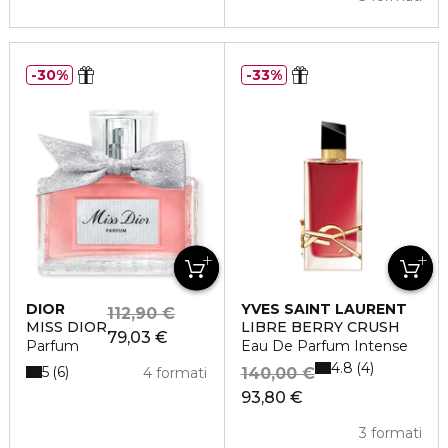
30%
33%
DIOR
YVES SAINT LAURENT
112,90 €
MISS DIOR
LIBRE BERRY CRUSH
79,03 €
Parfum
Eau De Parfum Intense
4.8
4
5
6
4 formati
140,00 €
93,80 €
3 formati