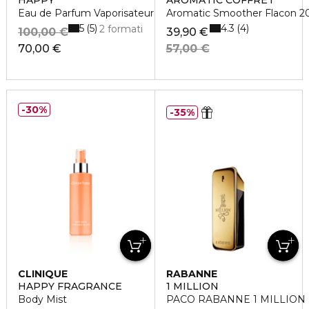
HAPPY
AROMATIC COFFRET
Eau de Parfum Vaporisateur
Aromatic Smoother Flacon 2
5
4.3
5
4
2 formati
100,00 €
39,90 €
70,00 €
57,00 €
30%
35%
CLINIQUE
RABANNE
HAPPY FRAGRANCE
1 MILLION
Body Mist
PACO RABANNE 1 MILLION Ea