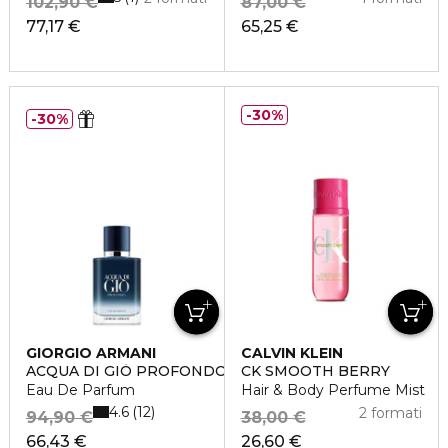
102,90 €
87,00 €
77,17 €
65,25 €
30%
30%
GIORGIO ARMANI
CALVIN KLEIN
ACQUA DI GIÒ PROFONDO
CK SMOOTH BERRY
Eau De Parfum
Hair & Body Perfume Mist
4.6
12
2 formati
94,90 €
38,00 €
66,43 €
26,60 €