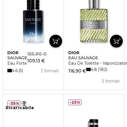
DIOR
DIOR
155,90 €
SAUVAGE
EAU SAUVAGE
109,13 €
Eau Forte
Eau De Toilette - Vaporizzato
4.8
182
4.6
5
2 formati
116,90 €
3 formati
25%
35%
Ricaricabile