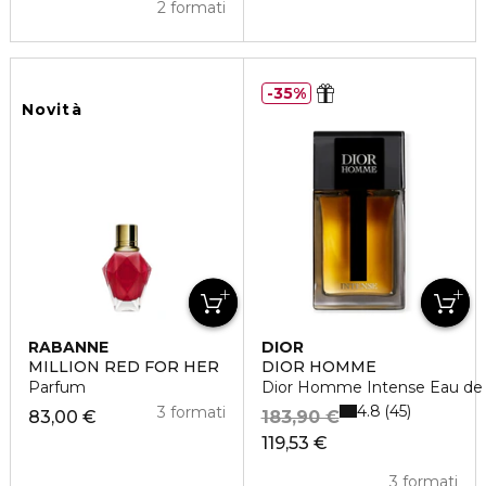
2 formati
35%
Novità
RABANNE
DIOR
MILLION RED FOR HER
DIOR HOMME
Parfum
Dior Homme Intense Eau de
4.8
45
3 formati
83,00 €
183,90 €
119,53 €
3 formati