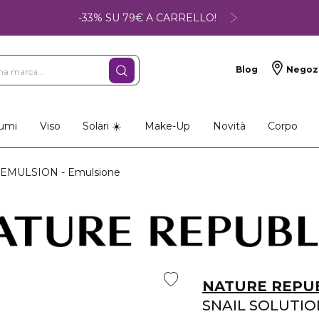
-33% SU 79€ A CARRELLO!
Blog
Negoz
umi
Viso
Solari ☀️
Make-Up
Novità
Corpo
EMULSION - Emulsione
NATURE REPU
SNAIL SOLUTI