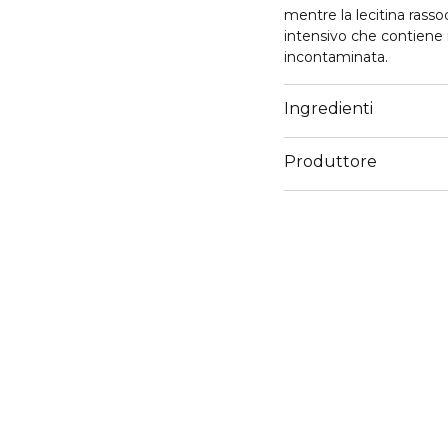
mentre la lecitina rassod
intensivo che contiene il
incontaminata.
Ingredienti
Produttore
Email
info@ceway.eu