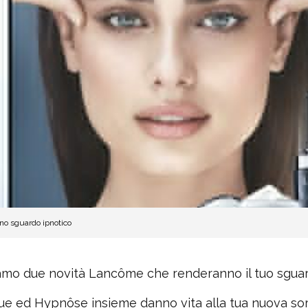
no sguardo ipnotico
amo due novità Lancôme che renderanno il tuo sguar
que ed Hypnôse insieme danno vita alla tua nuova so