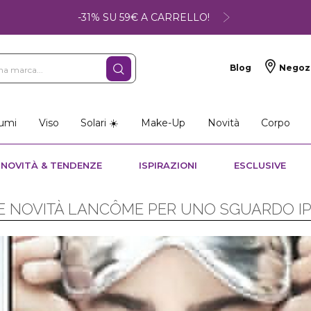
-31% SU 59€ A CARRELLO!
Blog
Negoz
umi
Viso
Solari ☀️
Make-Up
Novità
Corpo
NOVITÀ & TENDENZE
ISPIRAZIONI
ESCLUSIVE
E NOVITÀ LANCÔME PER UNO SGUARDO I