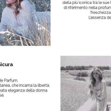
della più iconica tra le su
di riferimento nella profume
freschezza
L’essenza del
icura
de Parfum.
nea, che incarna la libertà,
innata eleganza della donna
oé.