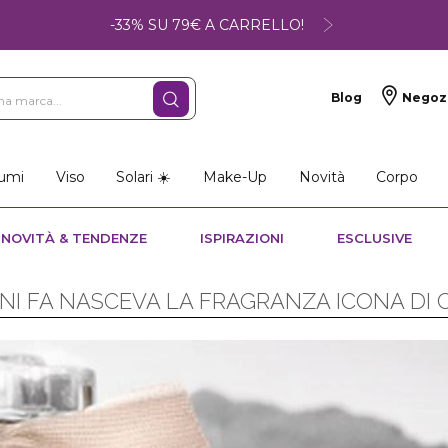
-33% SU 79€ A CARRELLO!
Blog
Negoz
umi
Viso
Solari ☀️
Make-Up
Novità
Corpo
NOVITÀ & TENDENZE
ISPIRAZIONI
ESCLUSIVE
NNI FA NASCEVA LA FRAGRANZA ICONA DI 