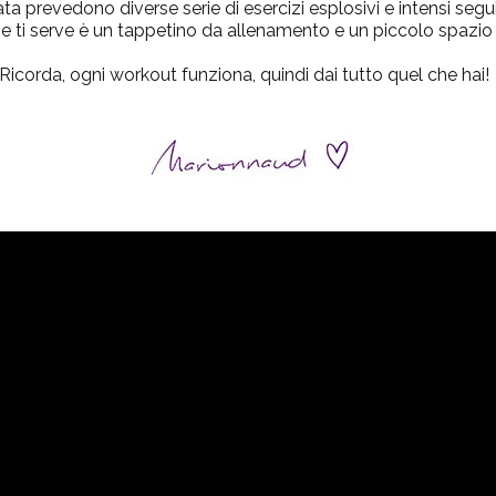
bata prevedono diverse serie di esercizi esplosivi e intensi seg
che ti serve è un tappetino da allenamento e un piccolo spazio i
Ricorda, ogni workout funziona, quindi dai tutto quel che hai!