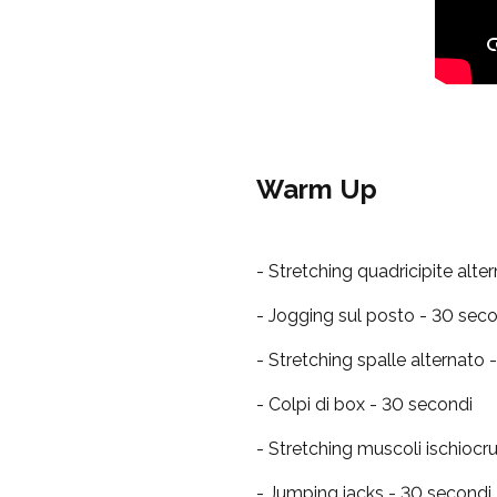
Warm Up
- Stretching quadricipite alte
- Jogging sul posto - 30 sec
- Stretching spalle alternato 
- Colpi di box - 30 secondi
- Stretching muscoli ischiocru
- Jumping jacks - 30 secondi