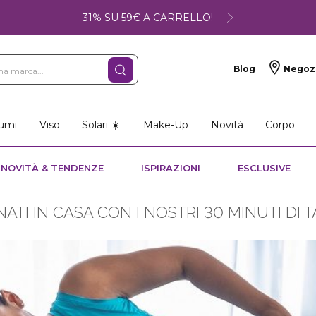
-31% SU 59€ A CARRELLO!
Blog
Negoz
umi
Viso
Solari ☀️
Make-Up
Novità
Corpo
NOVITÀ & TENDENZE
ISPIRAZIONI
ESCLUSIVE
ATI IN CASA CON I NOSTRI 30 MINUTI DI 