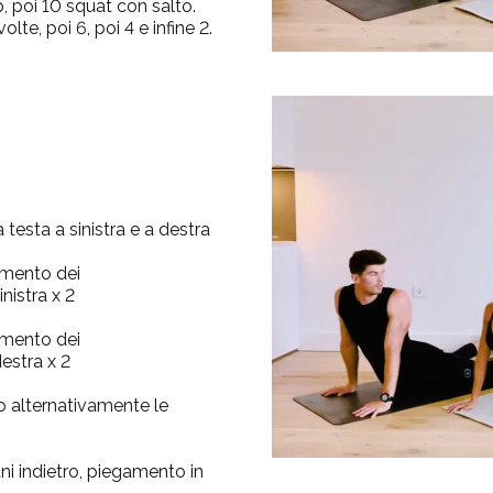
ap, poi 10 squat con salto.
olte, poi 6, poi 4 e infine 2.
a testa a sinistra e a destra
amento dei
nistra
x 2
amento dei
estra
x 2
do alternativamente le
i indietro, piegamento in