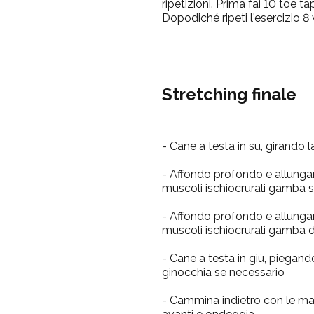
ripetizioni. Prima fai 10 toe t
Dopodiché ripeti l'esercizio 8 v
Stretching finale
- Cane a testa in su, girando l
- Affondo profondo e allung
muscoli ischiocrurali
gamba si
- Affondo profondo e allung
muscoli ischiocrurali
gamba d
- Cane a testa in giù, piegan
ginocchia se necessario
- Cammina indietro con le man