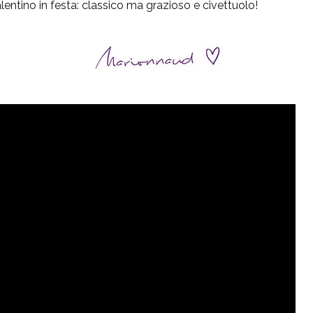
entino in festa: classico ma grazioso e civettuolo!