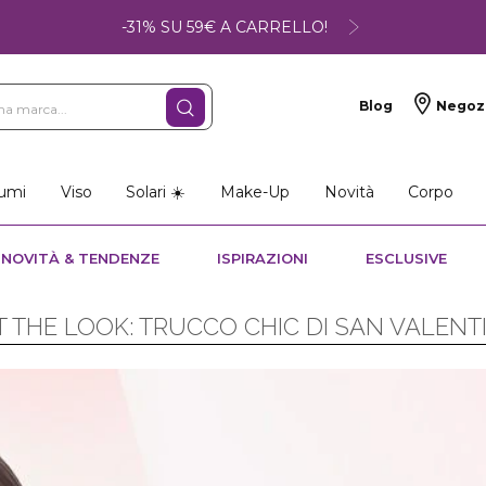
-31% SU 59€ A CARRELLO!
Blog
Negoz
umi
Viso
Solari ☀️
Make-Up
Novità
Corpo
NOVITÀ & TENDENZE
ISPIRAZIONI
ESCLUSIVE
T THE LOOK: TRUCCO CHIC DI SAN VALENT