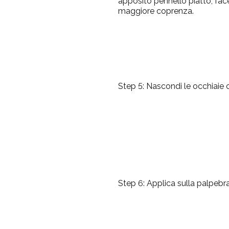
apposito pennello piatto, fa
maggiore coprenza.
Step 5:
Nascondi le occhiaie o
Step 6:
Applica sulla palpebra