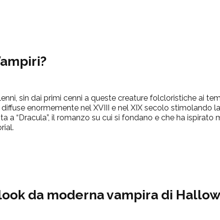
Vampiri?
llenni, sin dai primi cenni a queste creature folcloristiche ai 
si diffuse enormemente nel XVIII e nel XIX secolo stimolando la 
a a “Dracula”, il romanzo su cui si fondano e che ha ispirato 
ial.
look da moderna vampira di Hallo