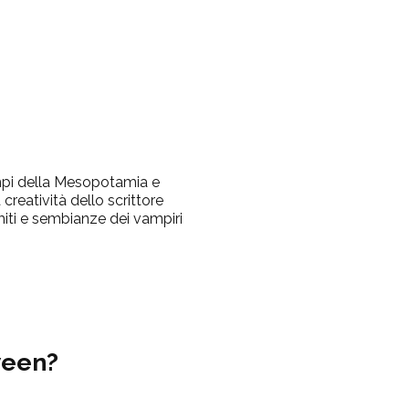
tempi della Mesopotamia e
creatività dello scrittore
miti e sembianze dei vampiri
ween?