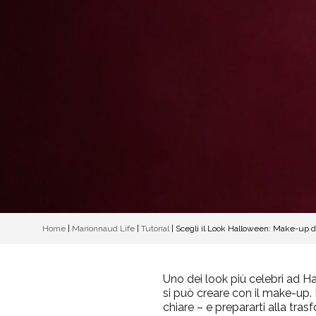
Home
|
Marionnaud Life
|
Tutorial
|
Scegli il Look Halloween: Make-up 
Uno dei look più celebri ad Ha
si può creare con il make-up. 
chiare – e prepararti alla tra