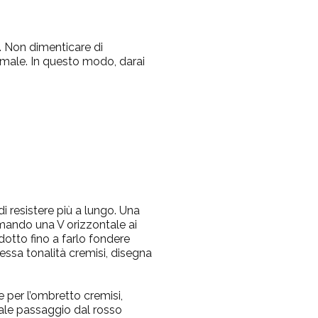
ia. Non dimenticare di
rimale. In questo modo, darai
i resistere più a lungo. Una
rmando una V orizzontale ai
dotto fino a farlo fondere
essa tonalità cremisi, disegna
e per l’ombretto cremisi,
uale passaggio dal rosso