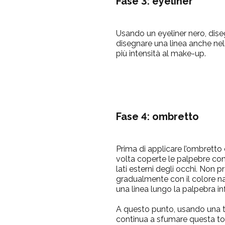
Fase 3: eyeliner
Usando un eyeliner nero, disegn
disegnare una linea anche nell
più intensità al make-up.
Fase 4: ombretto
Prima di applicare l’ombretto 
volta coperte le palpebre con
lati esterni degli occhi. Non 
gradualmente con il colore nat
una linea lungo la palpebra i
A questo punto, usando una ton
continua a sfumare questa tona