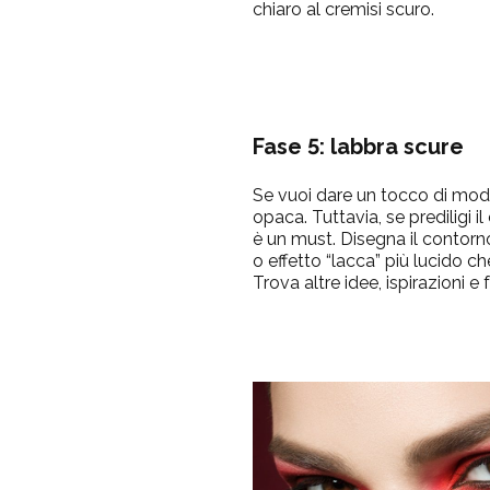
chiaro al cremisi scuro.
Fase 5: labbra scure
Se vuoi dare un tocco di mode
opaca. Tuttavia, se prediligi i
è un must. Disegna il contorn
o effetto “lacca” più lucido che
Trova altre idee, ispirazioni e f