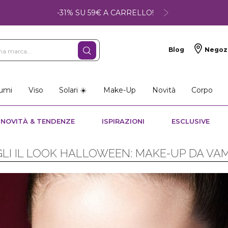
-31% SU 59€ A CARRELLO!
Blog
Negoz
umi
Viso
Solari ☀️
Make-Up
Novità
Corpo
NOVITÀ & TENDENZE
ISPIRAZIONI
ESCLUSIVE
LI IL LOOK HALLOWEEN: MAKE-UP DA VA