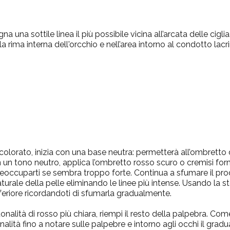
a una sottile linea il più possibile vicina all’arcata delle cigl
a rima interna dell'orcchio e nell’area intorno al condotto lac
colorato, inizia con una base neutra: permetterà all’ombretto d
 un tono neutro, applica l’ombretto rosso scuro o cremisi fo
preoccuparti se sembra troppo forte. Continua a sfumare il pro
urale della pelle eliminando le linee più intense. Usando la st
nferiore ricordandoti di sfumarla gradualmente.
alità di rosso più chiara, riempi il resto della palpebra. Com
lità fino a notare sulle palpebre e intorno agli occhi il grad