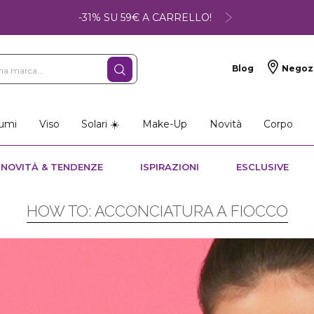
-31% SU 59€ A CARRELLO!
Blog
Negoz
umi
Viso
Solari ☀️
Make-Up
Novità
Corpo
NOVITÀ & TENDENZE
ISPIRAZIONI
ESCLUSIVE
HOW TO: ACCONCIATURA A FIOCCO