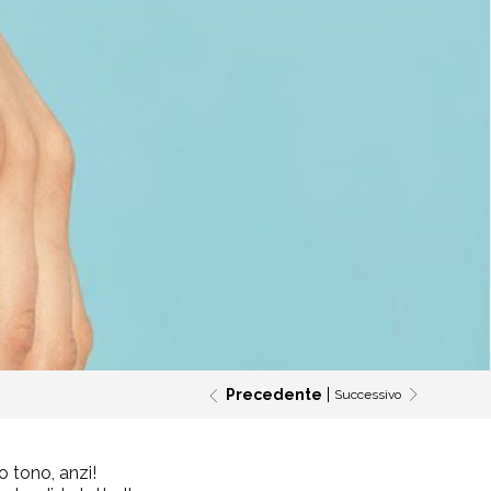
Precedente
Successivo
o tono, anzi!