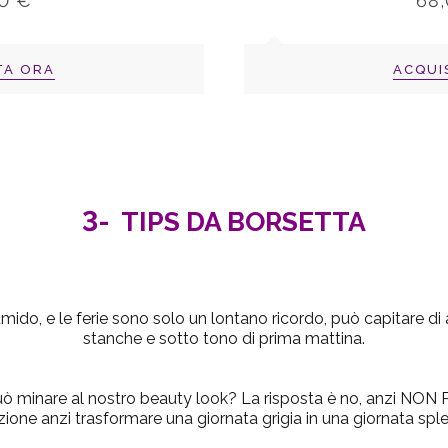
0 €
68
TA ORA
ACQUI
3-
TIPS DA BORSETTA
do, e le ferie sono solo un lontano ricordo, può capitare di arr
stanche e sotto tono di prima mattina.
può minare al nostro beauty look?
La risposta è no, anzi NON PI
zione anzi trasformare una giornata grigia in una giornata spl