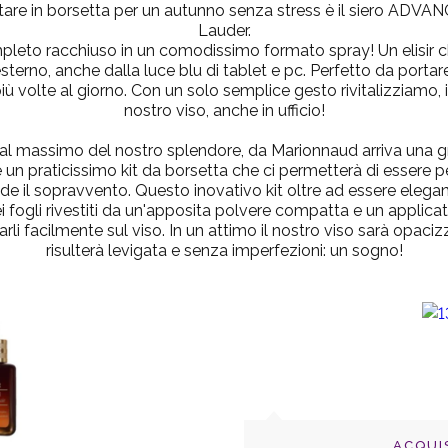
tare in borsetta per un autunno senza stress è il siero AD
Lauder.
eto racchiuso in un comodissimo formato spray! Un elisir che 
terno, anche dalla luce blu di tablet e pc. Perfetto da portare
iù volte al giorno. Con un solo semplice gesto rivitalizziamo,
nostro viso, anche in ufficio!
al massimo del nostro splendore, da Marionnaud arriva una g
 un praticissimo kit da borsetta che ci permetterà di essere pe
e il sopravvento. Questo inovativo kit oltre ad essere elegant
dei fogli rivestiti da un'apposita polvere compatta e un applica
li facilmente sul viso. In un attimo il nostro viso sarà opacizz
risulterà levigata e senza imperfezioni: un sogno!
ACQUI