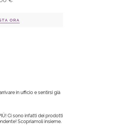
,00 €
STA ORA
ivare in ufficio e sentirsi già
Ú! Ci sono infatti dei prodotti
endente! Scopriamoli insieme.