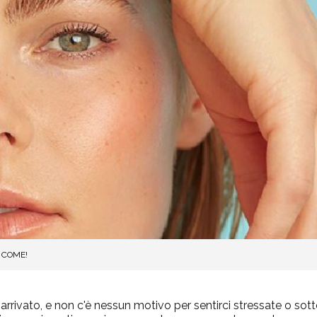
 COME!
arrivato, e non c'è nessun motivo per sentirci stressate o sott