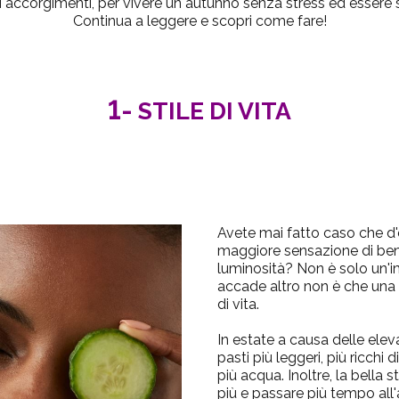
i accorgimenti, per vivere un autunno senza stress ed essere s
Continua a leggere e scopri come fare!
1-
STILE DI VITA
Avete mai fatto caso che d
maggiore sensazione di ben
luminosità? Non è solo un'i
accade altro non è che una
di vita.
In estate a causa delle el
pasti più leggeri, più ricchi 
più acqua. Inoltre, la bella 
più e passare più tempo all'a