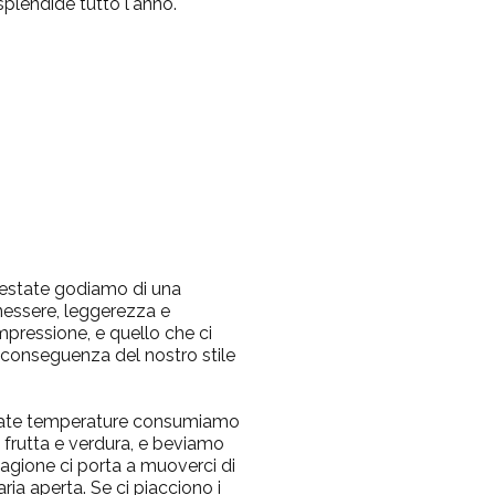
plendide tutto l'anno.
'estate godiamo di una
essere, leggerezza e
mpressione, e quello che ci
 conseguenza del nostro stile
evate temperature consumiamo
di frutta e verdura, e beviamo
stagione ci porta a muoverci di
ria aperta. Se ci piacciono i