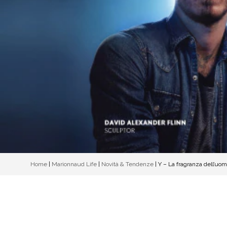
Home
|
Marionnaud Life
|
Novità & Tendenze
|
Y – La fragranza dell’uo