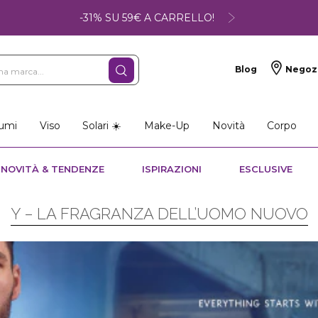
-31% SU 59€ A CARRELLO!
Blog
Negoz
umi
Viso
Solari ☀️
Make-Up
Novità
Corpo
NOVITÀ & TENDENZE
ISPIRAZIONI
ESCLUSIVE
Y – LA FRAGRANZA DELL’UOMO NUOVO