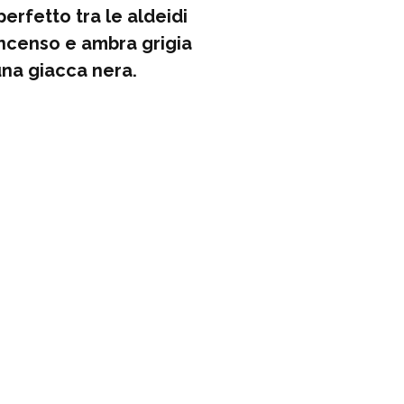
perfetto tra le aldeidi
'incenso e ambra grigia
una giacca nera.