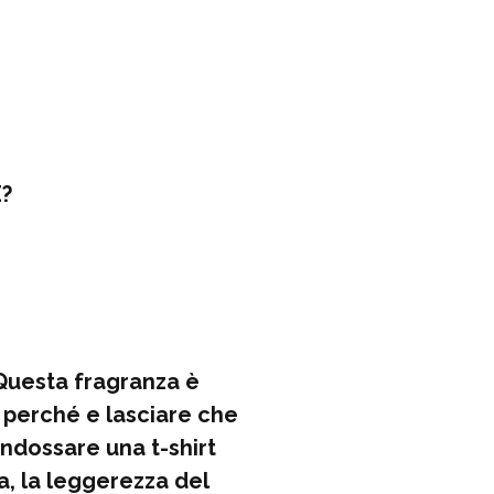
É?
 Questa fragranza è
i perché e lasciare che
indossare una t-shirt
a, la leggerezza del