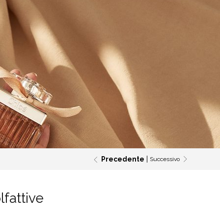
Precedente
Successivo
lfattive