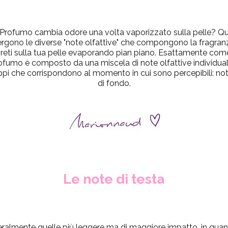
l Profumo cambia odore una volta vaporizzato sulla pelle? 
gono le diverse "note olfattive" che compongono la fragranz
segreti sulla tua pelle evaporando pian piano. Esattamente co
rofumo è composto da una miscela di note olfattive individual
uppi che corrispondono al momento in cui sono percepibili:
not
di fondo.
Le note di testa
eralmente quelle più leggere ma di maggiore impatto, in quan