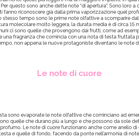
te. Per questo sono anche dette note “di apertura”. Sono loro a 
i fanno riconoscere già dalla prima vaporizzazione quel pro
o stesso tempo sono le prime note olfattive a scomparire dall
tura molecolare molto leggera, la durata media è di circa 15 m
omuni ci sono quelle che provengono dai frutti, come ad esempi
e una fragranza che comincia con una nota di testa fruttata p
mpo, non appena le nuove protagoniste diventano le note d
Le note di cuore
esta sono evaporate le note olfattive che cominciano ad emerge
ono quelle che durano più a lungo e che possono da sole det
o profumo. Le note di cuore funzionano anche come anello di 
testa e quelle di fondo, facendo da ponte nell’armonia di note