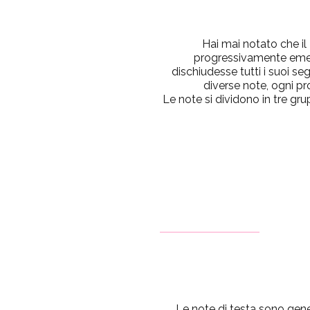
Hai mai notato che i
progressivamente emer
dischiudesse tutti i suoi 
diverse note, ogni p
Le note si dividono in tre gr
Le note di testa sono gen