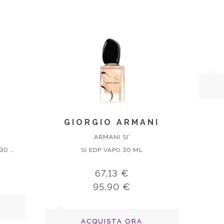
GIORGIO ARMANI
ARMANI SI’
La Vie Est Belle Eau De Parfum 30 Ml Vaporisateur
SI EDP VAPO 30 ML
67,13 €
95,90 €
ACQUISTA ORA