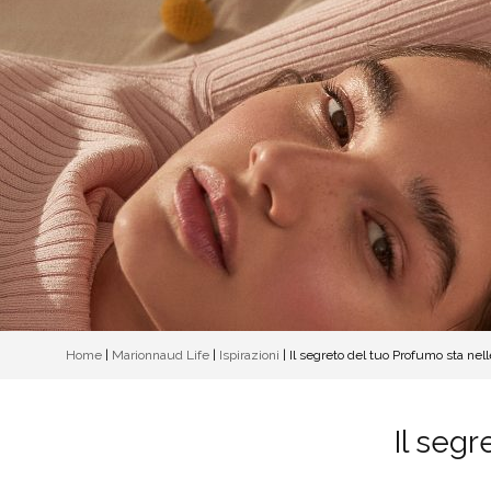
Home
|
Marionnaud Life
|
Ispirazioni
|
Il segreto del tuo Profumo sta nell
Il segr