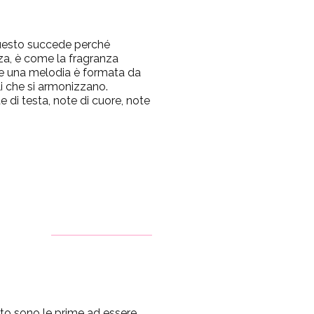
Questo succede perché
a, è come la fragranza
me una melodia è formata da
i che si armonizzano.
e di testa, note di cuore, note
to sono le prime ad essere