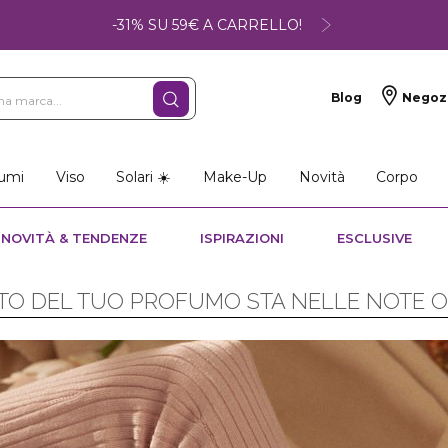
-31% SU 59€ A CARRELLO!
Blog
Negoz
umi
Viso
Solari ☀️
Make-Up
Novità
Corpo
NOVITÀ & TENDENZE
ISPIRAZIONI
ESCLUSIVE
ETO DEL TUO PROFUMO STA NELLE NOTE O