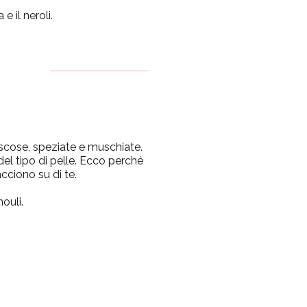
e il neroli.
scose, speziate e muschiate.
del tipo di pelle. Ecco perché
cciono su di te.
ouli.