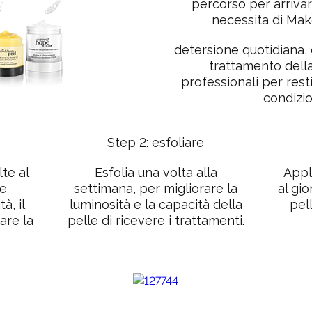
percorso per arriva
necessita di Mak
detersione
quotidiana,
trattamento
dell
professionali per resti
condizio
Step 2: esfoliare
te al
Esfolia una volta alla
Appl
re
settimana, per migliorare la
al gio
à, il
luminosità e la capacità della
pell
are la
pelle di ricevere i trattamenti.