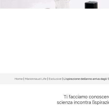
Home
|
Marionnaud Life
|
Esclusive
|
L’ispirazione dell’anno arriva dagli S
Ti facciamo conoscere
scienza incontra l’ispira