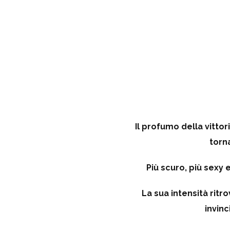
Il profumo della vittor
torn
Più scuro, più sexy 
La sua intensità ritro
invinc