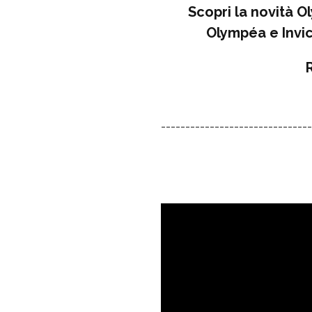
Scopri la novità 
Olympéa e Invic
-------------------------------