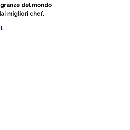
ragranze del mondo
i migliori chef.
t
-------------------------------