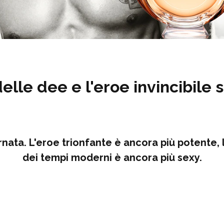
elle dee e l'eroe invincibile 
rnata. L'eroe trionfante è ancora più potente,
dei tempi moderni è ancora più sexy.