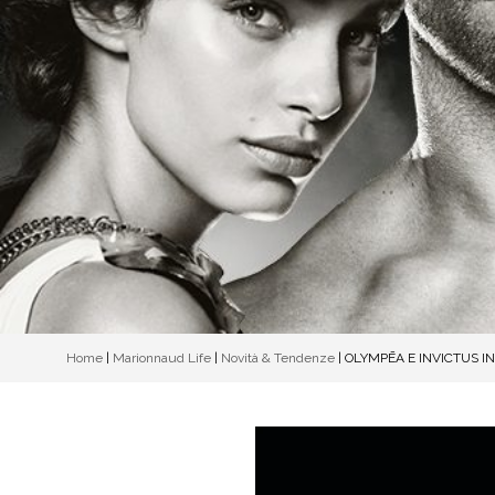
Home
|
Marionnaud Life
|
Novità & Tendenze
|
OLYMPĒA E INVICTUS I