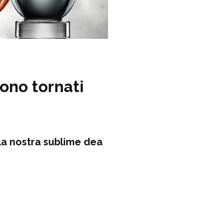
sono tornati
 la nostra sublime dea