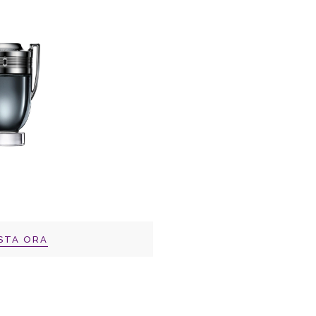
STA ORA