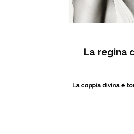
La regina d
La coppia divina è to