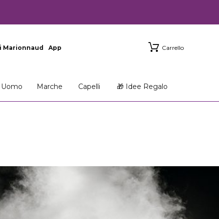
i Marionnaud
App
Carrello
Uomo
Marche
Capelli
🎁 Idee Regalo