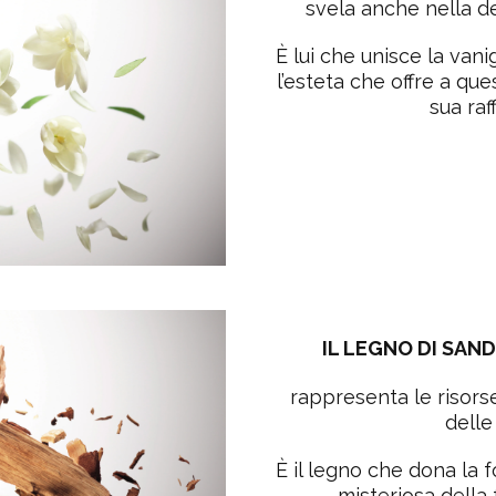
svela anche nella de
È lui che
unisce la vanig
l’esteta che offre a qu
sua raf
IL LEGNO DI SAN
rappresenta le
risors
delle
È il legno che dona la
f
misteriosa della 