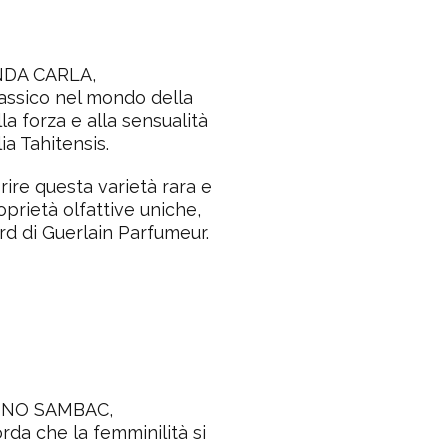
NDA CARLA
,
lassico nel mondo
della
la forza e alla sensualità
ia Tahitensis.
rire questa varietà rara e
oprietà olfattive uniche,
ard di Guerlain Parfumeur.
INO SAMBAC
,
corda che la
femminilità si