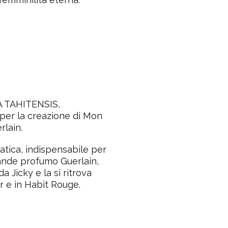
A TAHITENSIS
,
 per la creazione di Mon
rlain.
tica, indispensabile per
rande profumo Guerlain,
a Jicky e la si ritrova
r e in Habit Rouge.