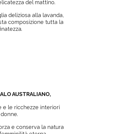
licatezza del mattino.
lia deliziosa alla lavanda,
esta
composizione tutta la
finatezza.
DALO AUSTRALIANO
,
e e le ricchezze interiori
 donne.
orza e conserva la natura
femminilità eterna.