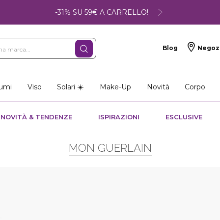
-31% SU 59€ A CARRELLO!
Blog
Negoz
umi
Viso
Solari ☀️
Make-Up
Novità
Corpo
NOVITÀ & TENDENZE
ISPIRAZIONI
ESCLUSIVE
MON GUERLAIN