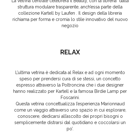
La vetrina centrale celebrerà il Beauty, con la libreria dalla
struttura modulare trasparente, anch’essa parte della
collezione Kartell by Laufen . Il design della libreria
richiama per forma e cromia lo stile innovativo del nuovo
negozio
RELAX
L’ultima vetrina è dedicata al Relax e ad ogni momento
speso per prendersi cura di se stessi, un concetto
espresso attraverso la Poltroncina che i due designer
hanno realizzato per Kartell e la famosa Birdie Lamp per
Foscarini.
Questa vetrina concettualizza l’esperienza Marionnaud
come un viaggio attraverso uno spazio in cui esplorare,
conoscere, dedicarsi all’ascolto dei propri bisogni o
semplicemente distrarsi dal quotidiano e coccolarsi un
po’.