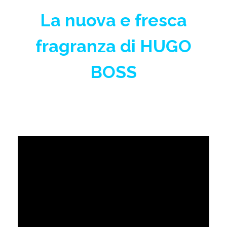
La nuova
e fresca
fragranza
di HUGO
BOSS