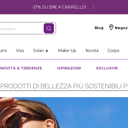
-31% SU 59€ A CARRELLO!
Blog
Negoz
umi
Viso
Solari ☀️
Make-Up
Novità
Corpo
NOVITÀ & TENDENZE
ISPIRAZIONI
ESCLUSIVE
PRODOTTI DI BELLEZZA PIÙ SOSTENIBILI P