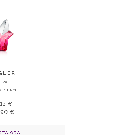
GLER
OVA
e Parfum
,13 €
,90 €
STA ORA