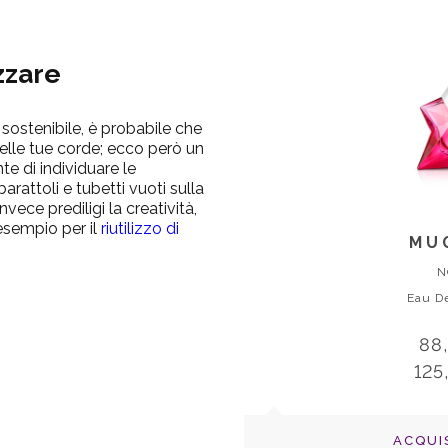
izzare
 sostenibile, è probabile che
à nelle tue corde; ecco però un
e di individuare le
 barattoli e tubetti vuoti sulla
nvece prediligi la creatività,
esempio per il
riutilizzo di
MU
N
Eau D
88
125
ACQUI