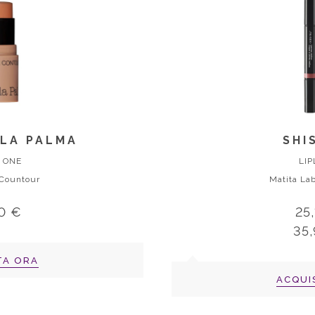
LLA PALMA
SHI
N ONE
LIP
 Countour
Matita Lab
0 €
25
35
TA ORA
ACQUI