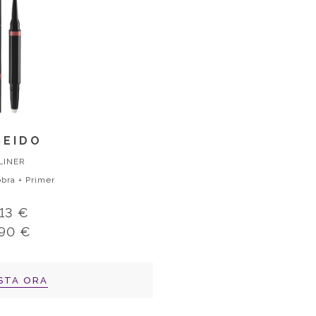
SEIDO
LINER
bra + Primer
,13 €
,90 €
STA ORA