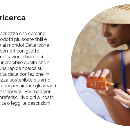
 ricerca
i bellezza che cercano
dotti più sostenibili e,
o al mondo! Dalle icone
come il coniglietto
 indicazioni chiare dei
 incredibile quello che si
na rapida ricerca su
dita della confezione. In
ezza sostenibile e siamo
iluppi per aiutare gli amanti
consapevoli. Per maggiori
eferisci, rivolgiti ai nostri
ta o leggi le descrizioni