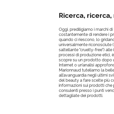
Ricerca, ricerca,
Oggi, prediligiamo i marchi d
costantemente di rendere i pro
quando ci riescono, lo gridan
universalmente riconosciute (
saltellante "cruelty-free") alle
processi di produzione etici, è
scopre su un prodotto dopo u
Internet o un’analisi approfon
Marionnaud
tuteliamo la bell
all’avanguardia negli ultimi sv
del beauty a fare scelte più 
informazioni sui prodotti che pr
consulenti presso i punti vendi
dettagliate dei prodotti.