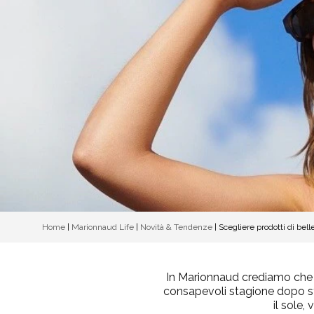
Home
|
Marionnaud Life
|
Novità & Tendenze
|
Scegliere prodotti di bell
In
Marionnaud
crediamo che l
consapevoli stagione dopo stag
il sole,