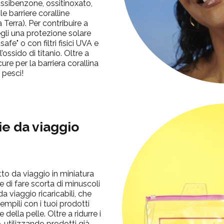
ssibenzone
,
ossitinoxato
,
 le barriere coralline
a Terra). Per contribuire a
egli una protezione solare
afe" o con filtri fisici UVA e
ossido di titanio. Oltre a
cure per la barriera corallina
 pesci!
lie da viaggio
tto
da viaggio in miniatura
di fare scorta di minuscoli
da viaggio ricaricabili, che
riempili con i tuoi prodotti
 della pelle. Oltre a ridurre i
e, utilizzando prodotti già