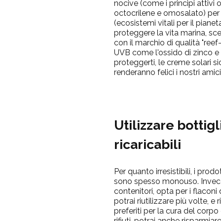
nocive (come i principi attivi
o
octocrilene
e
omosalato
) per
(ecosistemi vitali per il pianet
proteggere la vita marina, sc
con il marchio di qualità "reef-s
UVB come l'ossido di zinco e l’
proteggerti, le creme solari si
renderanno felici i nostri amici
Utilizzare bottig
ricaricabili
Per quanto irresistibili,
i prodo
sono spesso monouso. Invece 
contenitori, opta per i flaconi 
potrai riutilizzare più volte, e 
preferiti per la cura del corpo e
rifiuti, potrai anche risparmiar