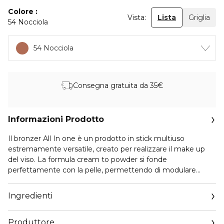
Colore
Vista:
Lista
Griglia
54 Nocciola
54 Nocciola
Consegna gratuita da 35€
Informazioni Prodotto
Il bronzer All In one è un prodotto in stick multiuso
estremamente versatile, creato per realizzare il make up
del viso. La formula cream to powder si fonde
perfettamente con la pelle, permettendo di modulare
facilmente l’intensità del colore nelle zone interessante. Il
formato in stick risulta ideale per la tecnica del contouring,
Ingredienti
con la quale si può restituire la tridimensionalità al volto
riproducendone le ombre naturali del volto su zigomi,
Produttore
fronte, naso, occhi e labbra. Prodotto pratico e compatto,