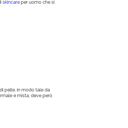
di
skincare
per uomo
che si
di pelle, in modo tale da
normale e mista, deve però