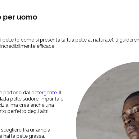
e per uomo
di pelle (o come si presenta la tua pelle al naturale), ti guide
 incredibilmente efficace!
de partono dal
detergente
. Il
alla pelle sudore, impurità e
izia, ma crea anche una
to perfetto degli altri
 scegliere tra un’ampia
e hai la pelle grassa,