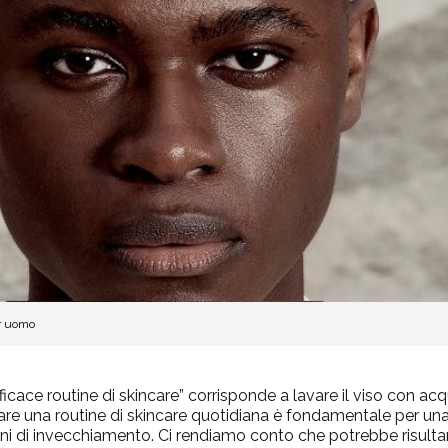
er uomo
efficace routine di skincare” corrisponde a lavare il viso con a
are una routine di skincare quotidiana è fondamentale per un
gni di invecchiamento. Ci rendiamo conto che potrebbe risultar