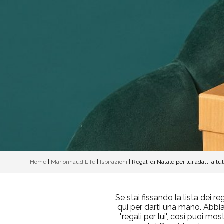
Home
|
Marionnaud Life
|
Ispirazioni
|
Regali di Natale per lui adatti a tu
Se stai fissando la lista dei 
qui per darti una mano. Abbia
"regali per lui", così puoi mo