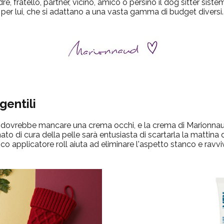
e, fratello, partner, vicino, amico o persino il dog sitter siste
per lui, che si adattano a una vasta gamma di budget diversi.
gentili
re dovrebbe mancare una crema occhi, e la crema di Marionnau
to di cura della pelle sarà entusiasta di scartarla la mattina d
ico applicatore roll aiuta ad eliminare l'aspetto stanco e ravviv