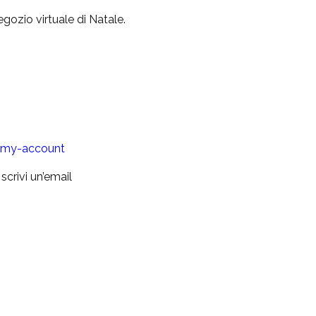
negozio virtuale di Natale.
t/my-account
crivi un’email