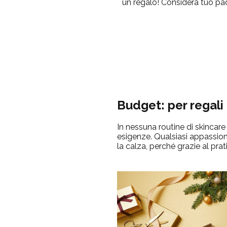
un regalo! Considera tuo padr
Budget: per regali 
In nessuna routine di skinca
esigenze. Qualsiasi appassiona
la calza, perché grazie al prat