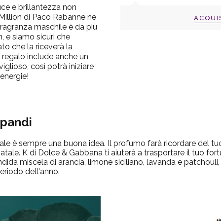
uce e brillantezza non
 Million di Paco Rabanne ne
ACQUI
 fragranza maschile è da più
an, e siamo sicuri che
to che la riceverà la
 regalo include anche un
glioso, così potrà iniziare
 energie!
spandi
e è sempre una buona idea. Il profumo farà ricordare del tuo 
le. K di Dolce & Gabbana ti aiuterà a trasportare il tuo fort
ida miscela di arancia, limone siciliano, lavanda e patchouli,
periodo dell'anno.