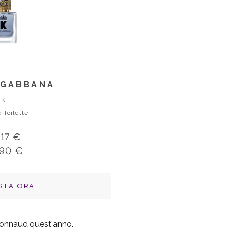
GABBANA
K
 Toilette
,17 €
,90 €
STA ORA
rionnaud quest'anno.