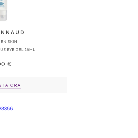
ONNAUD
EN SKIN
UE EYE GEL 15ML
00 €
STA ORA