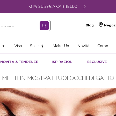
-31% SU 59€ A CARRELLO!
Blog
Negoz
umi
Viso
Solari ☀️
Make-Up
Novità
Corpo
NOVITÀ & TENDENZE
ISPIRAZIONI
ESCLUSIVE
METTI IN MOSTRA I TUOI OCCHI DI GATTO