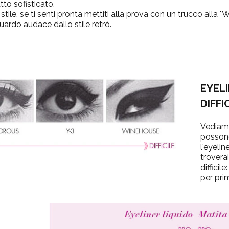
tto sofisticato.
stile, se ti senti pronta mettiti alla prova con un trucco alla "
uardo audace dallo stile retrò.
EYELI
DIFFI
Vediamo 
possono
l'eyelin
troverai 
difficil
per pri