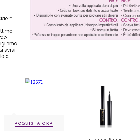
cidere
ottimo
rdo
sigliamo
sì avrai
io di
ACQUISTA ORA