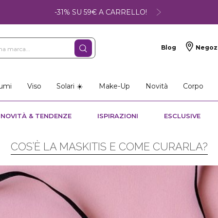
-31% SU 59€ A CARRELLO!
Blog
Negoz
umi
Viso
Solari ☀️
Make-Up
Novità
Corpo
NOVITÀ & TENDENZE
ISPIRAZIONI
ESCLUSIVE
COS’È LA MASKITIS E COME CURARLA?