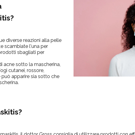
a
itis?
 diverse reazioni alla pelle
e scambiate l'una per
 prodotti sbagliati per
i acne sotto la mascherina,
gi cutanei, rossore,
può apparire sia sotto che
scherina.
askitis?
maskitis, il dottor Gross consiglia di utilizzare prodotti con eff