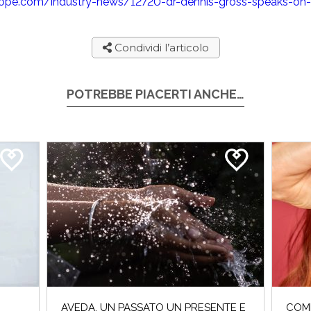
ope.com/industry-news/12720-dr-dennis-gross-speaks-on-
Condividi l’articolo
POTREBBE PIACERTI ANCHE…
AVEDA, UN PASSATO UN PRESENTE E
COME