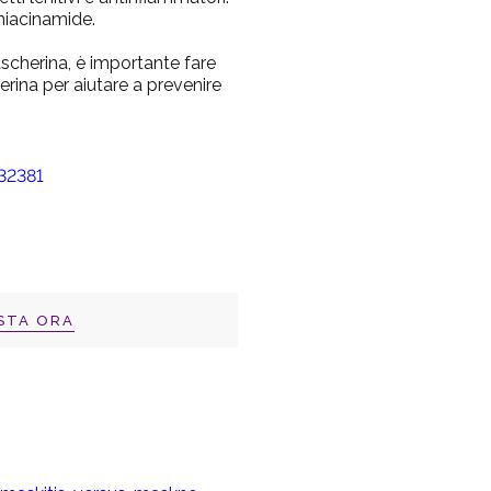
 niacinamide.
mascherina, è importante fare
erina per aiutare a prevenire
STA ORA