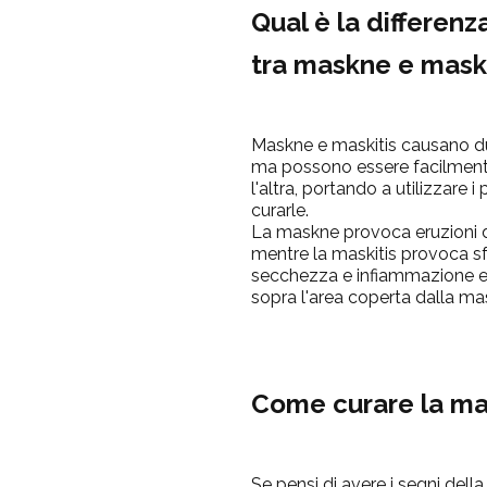
Qual è la differenz
tra maskne e mask
Maskne e maskitis causano due
ma possono essere facilment
l'altra, portando a utilizzare i
curarle.
La
maskne
provoca eruzioni d
mentre la
maskitis
provoca sfo
secchezza e infiammazione e 
sopra l'area coperta dalla ma
Come curare la m
Se pensi di avere i segni della 