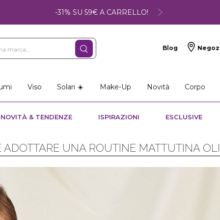
-31% SU 59€ A CARRELLO!
Blog
Negoz
umi
Viso
Solari ☀️
Make-Up
Novità
Corpo
NOVITÀ & TENDENZE
ISPIRAZIONI
ESCLUSIVE
 ADOTTARE UNA ROUTINE MATTUTINA OLI