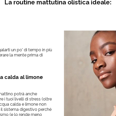
La routine mattutina olistica ideale:
larti un po' di tempo in più
erare la mente prima di
ua calda al limone
 mattino potrà anche
 tuoi livelli di stress (oltre
i acqua calda e limone non
r il sistema digestivo perché
anismo (e lo rende meno