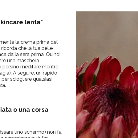
skincare lenta"
amente la crema prima del
ricorda che la tua pelle
ca dalla sera prima. Quindi
care una maschera
oi persino meditare mentre
ia). A seguire, un rapido
 per sciogliere qualsiasi
za.
iata o una corsa
 fissare uno schermo) non fa