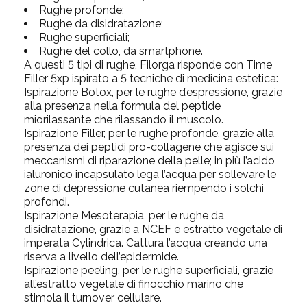
Rughe profonde;
Rughe da disidratazione;
Rughe superficiali;
Rughe del collo, da smartphone.
A questi 5 tipi di rughe, Filorga risponde con Time
Filler 5xp ispirato a 5 tecniche di medicina estetica:
Ispirazione Botox
, per le rughe d’espressione, grazie
alla presenza nella formula del
peptide
miorilassante
che rilassando il muscolo.
Ispirazione Filler,
per le rughe profonde, grazie alla
presenza dei peptidi pro-collagene che agisce sui
meccanismi di riparazione della pelle; in più l’acido
ialuronico incapsulato lega l’acqua per sollevare le
zone di depressione cutanea riempendo i solchi
profondi.
Ispirazione Mesoterapia
, per le rughe da
disidratazione, grazie a NCEF e estratto vegetale di
imperata Cylindrica. Cattura l’acqua creando una
riserva a livello dell’epidermide.
Ispirazione peeling
, per le rughe superficiali, grazie
all’estratto vegetale di finocchio marino che
stimola il turnover cellulare.