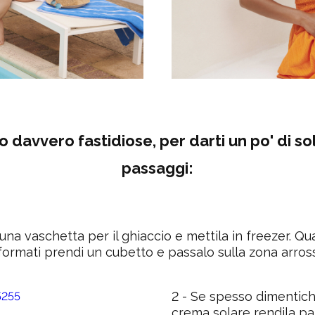
 davvero fastidiose, per darti un po' di soll
passaggi:
una vaschetta per il ghiaccio e mettila in freezer. Qua
formati prendi un cubetto e passalo sulla zona arros
2 -
Se spesso dimentichi
crema solare
rendila par