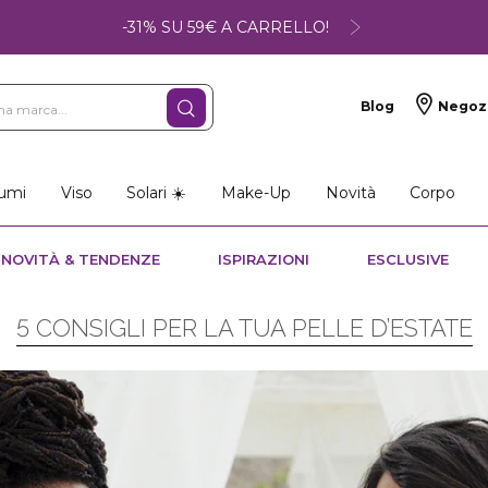
-31% SU 59€ A CARRELLO!
Blog
Negoz
umi
Viso
Solari ☀️
Make-Up
Novità
Corpo
NOVITÀ & TENDENZE
ISPIRAZIONI
ESCLUSIVE
5 CONSIGLI PER LA TUA PELLE D’ESTATE