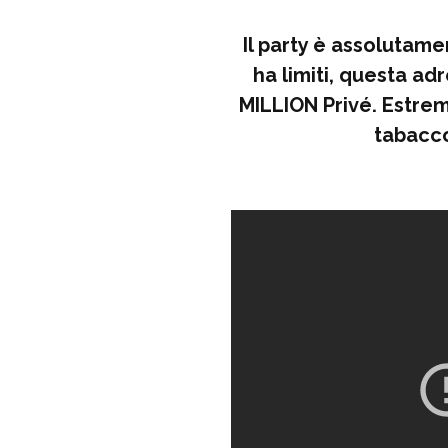
Il party è assolutame
ha limiti, questa adr
MILLION Privé. Estre
tabacco