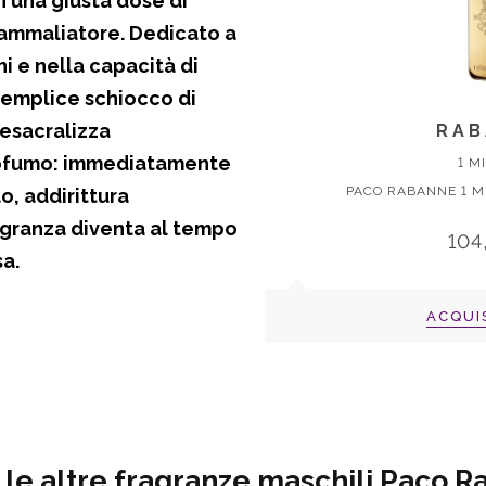
n una giusta dose di
e ammaliatore.
Dedicato a
ni e nella capacità di
 semplice schiocco di
 desacralizza
RAB
rofumo: immediatamente
1 M
PACO RABANNE 1 MIL
o, addirittura
ragranza diventa al tempo
104
a.
ACQUI
 le altre fragranze maschili Paco 