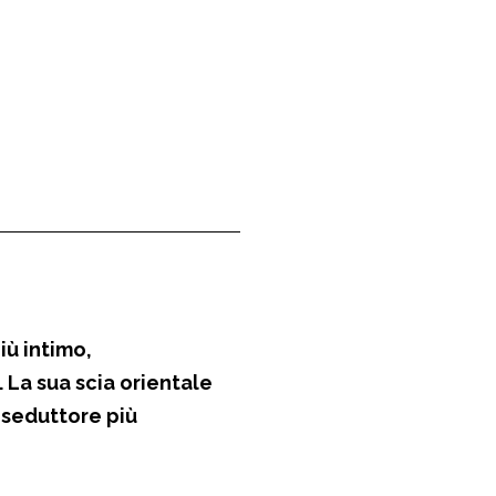
iù intimo,
.
La sua scia
orientale
n seduttore più