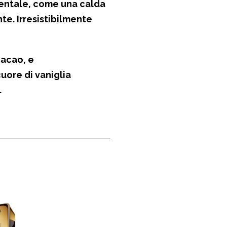
entale, come una calda
nte.
Irresistibilmente
cacao
, e
cuore di vaniglia
.