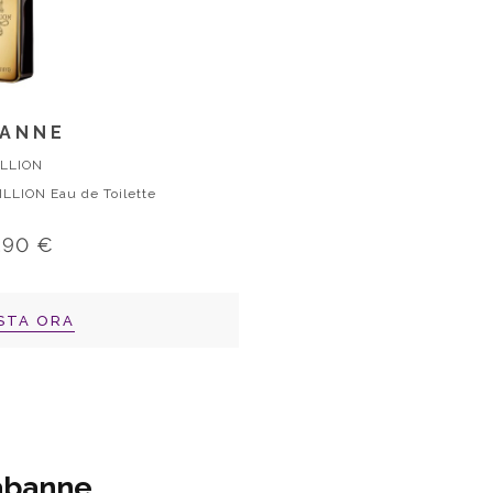
ANNE
ILLION
LION Eau de Toilette
,90 €
STA ORA
Rabanne