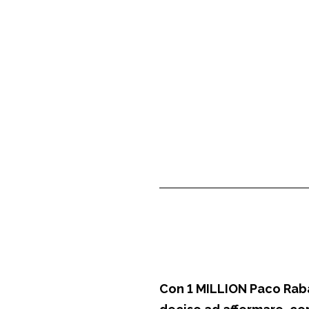
Con
1 MILLION
Paco Rab