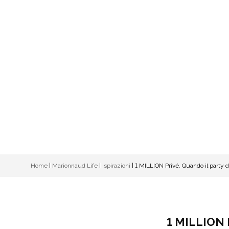
Home
|
Marionnaud Life
|
Ispirazioni
|
1 MILLION Privé. Quando il party d
1 MILLION P