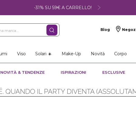
-31% SU 59€ A CARRELLO!
Blog
Negoz
umi
Viso
Solari ☀️
Make-Up
Novità
Corpo
NOVITÀ & TENDENZE
ISPIRAZIONI
ESCLUSIVE
VÉ. QUANDO IL PARTY DIVENTA (ASSOLUTA