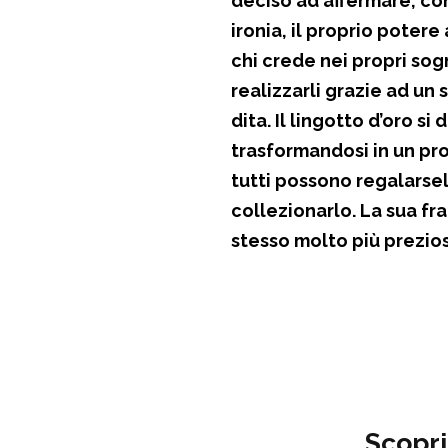
deciso ad affermare, co
ironia, il proprio poter
chi crede nei propri sog
realizzarli grazie ad un
dita. Il lingotto d’oro si
trasformandosi in un p
tutti possono regalarsel
collezionarlo. La sua f
stesso molto più prezios
Scopri