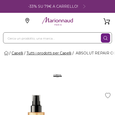
-33% SU 79€ A CARRELLO!
Capelli
Tutti i prodotti per Capelli
ABSOLUT REPAIR OIL 