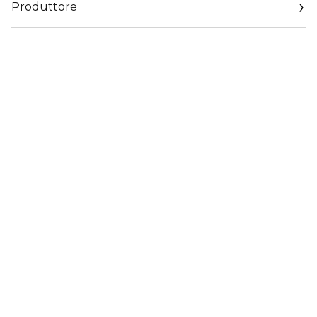
Produttore
Email
servizioconsumatorilp.corpit@loreal.com