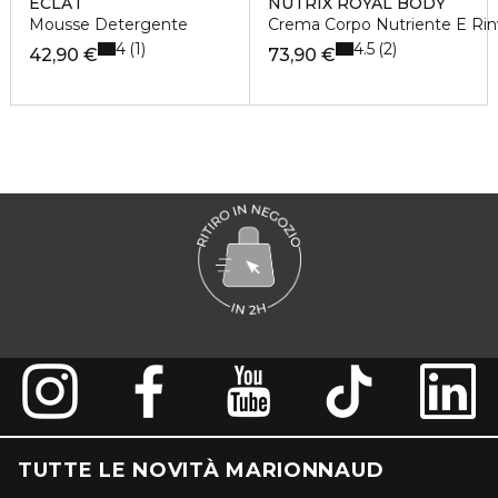
ÉCLAT
NUTRIX ROYAL BODY
Mousse Detergente
Crema Corpo Nutriente E Rin
4
4.5
1
2
42,90 €
73,90 €
TUTTE LE NOVITÀ MARIONNAUD