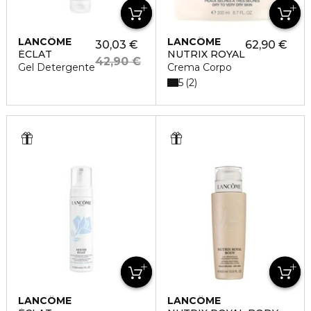
LANCÔME
LANCÔME
30,03 €
62,90 €
ÉCLAT
NUTRIX ROYAL
42,90 €
Gel Detergente
Crema Corpo
5
2
LANCÔME
LANCÔME