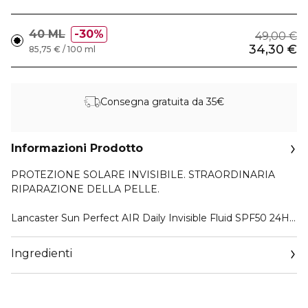
40 ML
30%
49,00 €
34,30 €
85,75 € / 100 ml
Consegna gratuita da 35€
Informazioni Prodotto
PROTEZIONE SOLARE INVISIBILE. STRAORDINARIA
RIPARAZIONE DELLA PELLE.
Lancaster Sun Perfect AIR Daily Invisible Fluid SPF50 24H
Hydration ridefinisce la protezione quotidiana dai raggi UV
con una formula innovativa che combina una protezione
Ingredienti
solare impercettibile e un’azione mirata per le esigenze
della pelle, arricchita con attivi dermo-cosmetici.
Specificamente formulato per pelli da secche a molto
secche, il fluido solare Lancaster offre una protezione